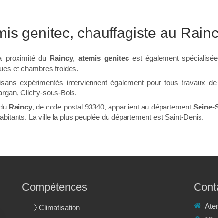
mis genitec, chauffagiste au Rain
à proximité du
Raincy
,
atemis genitec
est également spécialisé
iques et chambres froides
.
isans expérimentés interviennent également pour tous travaux d
argan
,
Clichy-sous-Bois
.
 du
Raincy
, de code postal 93340, appartient au département
Seine-
bitants. La ville la plus peuplée du département est Saint-Denis.
Compétences
Cont
Ate
Climatisation