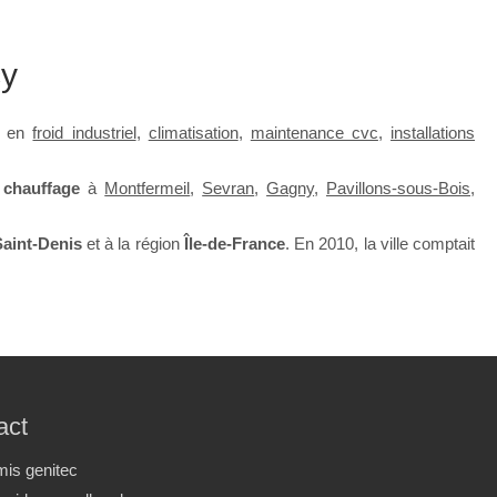
cy
e en
froid industriel
,
climatisation
,
maintenance cvc
,
installations
e
chauffage
à
Montfermeil
,
Sevran
,
Gagny
,
Pavillons-sous-Bois
,
Saint-Denis
et à la région
Île-de-France
. En 2010, la ville comptait
act
mis genitec